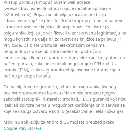
Pristup portalu je moguć putem web adrese
(www.ezdravlje.me) ili odgovarajuće mobilne aplikacije
(eZdravlje.me). Prijava se obavlja ukucavanjem broja
zdravstvene knjižice (desetocifreni broj koji je upisan na prvoj
strani zdravstvene knjižice ili broja nove lične karte (za
osiguranike koji su je verifikovali u zdravstvenu legitimaciju ne
mogu koristiti na dalje br. zdravstvene knjižice za prijavu) ) i
PIN koda. Da biste pristupili elektronskim servisima,
neophodno je da se obratite nadležnoj područnoj
jedinici/filijali Fonda ili uputite zahtjev elektronskim putem na
našem portalu, kako biste dobili odgovarajući PIN kod. Uz
lozinku (PIN), svaki osiguranik dobija osnovne informacije o
načinu pristupa Portalu.
Za maloljetnog osiguranika, odnosno osiguranika lišenog
poslovne sposobnosti lozinku (PIN) može preuzeti njegov
zakonski zastupnik ili staralac (roditelj,...). Osiguranici koji nisu
izabrali doktora nemaju mogućnost korišćenja onih servisa za
koje se usluga ostvaruje kod ID (eZakazivanje i eNaručivanje)
Mobilnu aplikaciju za Android OS možete preuzeti preko
Google Play Store-a.